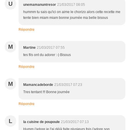
U
unemamanuntresor
21/03/2017 08:05
hummm tu sais qu'ici on aime le chorizo alors cette recette me
tente bien miam miam bonne journée ma belle bisous
Répondre
M
Martine
21/03/2017 07:55
tes fils ont du adorer :-) Bisous
Répondre
M
Mamancadeborde
21/03/2017 07:23
Tres tentant !!! Bonne journée
Répondre
L
la cuisine de poupoule
21/03/2017 07:13
Humm j'adore je l'ai déjà faite plusieurs fois j'adore son