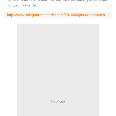
régaler avec thermomix. Je suis très satisfaite, j'ai juste mis
un peu moins de
http://www.ohlagourmandedel.com/2016/09/jus-de-pommes-au-thermomix.html
Publicité