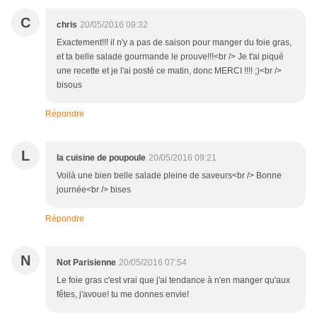
C
chris
20/05/2016 09:32
Exactement!!! il n'y a pas de saison pour manger du foie gras,
et ta belle salade gourmande le prouve!!!<br /> Je t'ai piqué
une recette et je l'ai posté ce matin, donc MERCI !!!! ;)<br />
bisous
Répondre
L
la cuisine de poupoule
20/05/2016 09:21
Voilà une bien belle salade pleine de saveurs<br /> Bonne
journée<br /> bises
Répondre
N
Not Parisienne
20/05/2016 07:54
Le foie gras c'est vrai que j'ai tendance à n'en manger qu'aux
fêtes, j'avoue! tu me donnes envie!