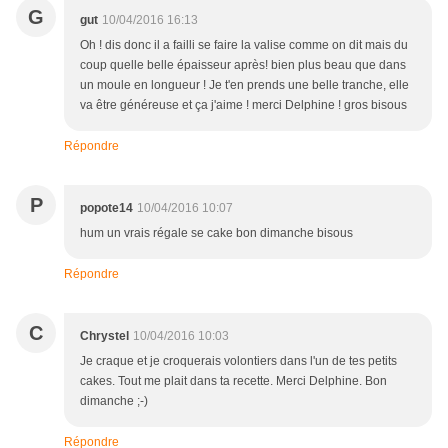
G
gut
10/04/2016 16:13
Oh ! dis donc il a failli se faire la valise comme on dit mais du
coup quelle belle épaisseur après! bien plus beau que dans
un moule en longueur ! Je t'en prends une belle tranche, elle
va être généreuse et ça j'aime ! merci Delphine ! gros bisous
Répondre
P
popote14
10/04/2016 10:07
hum un vrais régale se cake bon dimanche bisous
Répondre
C
Chrystel
10/04/2016 10:03
Je craque et je croquerais volontiers dans l'un de tes petits
cakes. Tout me plait dans ta recette. Merci Delphine. Bon
dimanche ;-)
Répondre