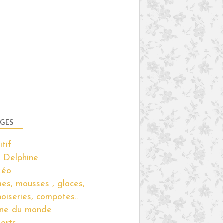
GES
itif
 Delphine
kéo
es, mousses , glaces,
noiseries, compotes..
ine du monde
erts