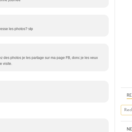
Bonne journée
resse les photos? stp
z des photos je les partage sur ma page FB, donc je les veux
 visite.
R
N