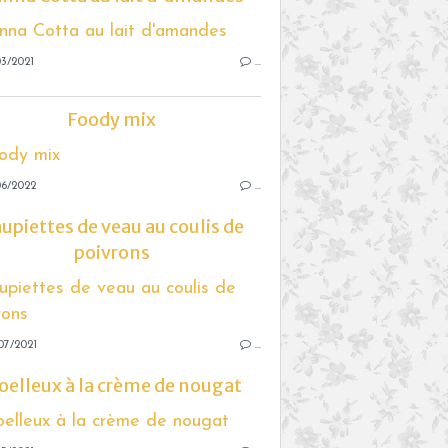
3/2021
…
Foody mix
06/2022
…
upiettes de veau au coulis de
poivrons
07/2021
…
elleux à la crème de nougat