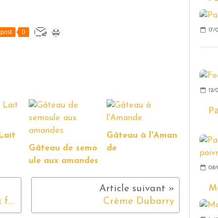
17/0
post
0
12/
Pa
Lait
Gâteau à l'Aman
Gâteau de semo
de
ule aux amandes
08/
Mo
Blanquette de saumon aux fèves
Crème Dubarry