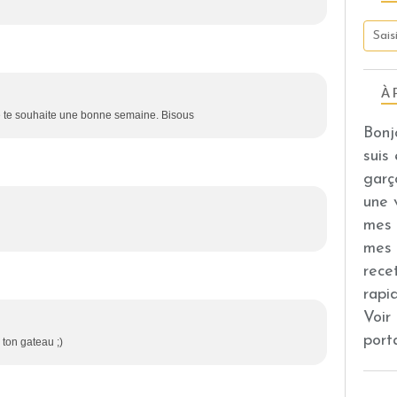
À 
> Je te souhaite une bonne semaine. Bisous
Bonj
suis
garç
une 
mes 
mes 
rece
rapi
Voir
port
 ton gateau ;)