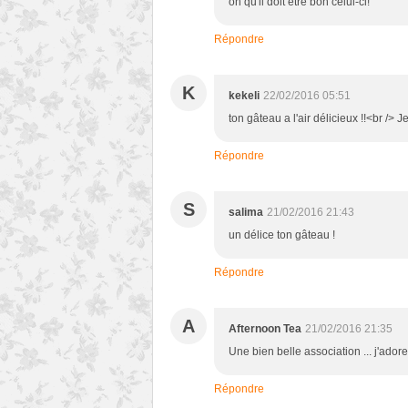
oh qu'il doit être bon celui-ci!
Répondre
K
kekeli
22/02/2016 05:51
ton gâteau a l'air délicieux !!<br /
Répondre
S
salima
21/02/2016 21:43
un délice ton gâteau !
Répondre
A
Afternoon Tea
21/02/2016 21:35
Une bien belle association ... j'adore
Répondre