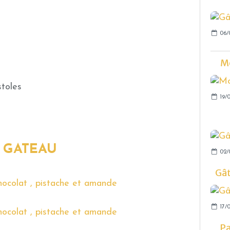
06/
Mo
stoles
19/0
r
GATEAU
02/
Gâ
17/0
Pa