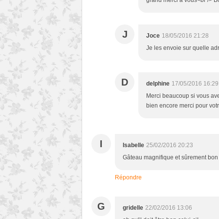
grand merci à vous<br /> 
J
Joce
18/05/2016 21:28
Je les envoie sur quelle ad
D
delphine
17/05/2016 16:29
Merci beaucoup si vous ave
bien encore merci pour votre
I
Isabelle
25/02/2016 20:23
Gâteau magnifique et sûrement bon
Répondre
G
gridelle
22/02/2016 13:06