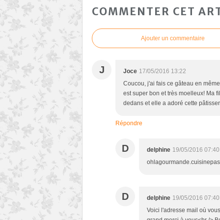
COMMENTER CET ART
Ajouter un commentaire
J
Joce
17/05/2016 13:22
Coucou, j'ai fais ce gâteau en même 
est super bon et très moelleux! Ma fi
dedans et elle a adoré cette pâtisser
Répondre
D
delphine
19/05/2016 07:40
ohlagourmande.cuisinepa
D
delphine
19/05/2016 07:40
Voici l'adresse mail où vou