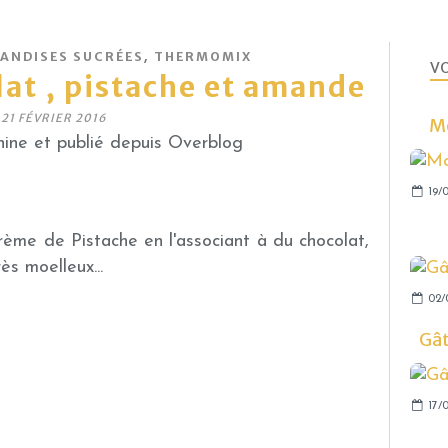
,
ANDISES SUCRÉES
THERMOMIX
VO
at , pistache et amande
21 FÉVRIER 2016
Mo
ine et publié depuis Overblog
19/0
crème de Pistache en l'associant à du chocolat,
rès moelleux...
02/
Gâ
17/0