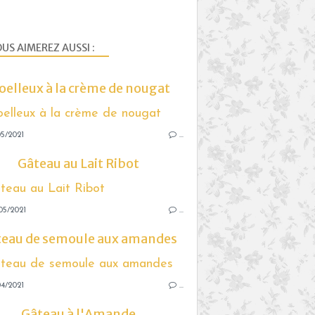
US AIMEREZ AUSSI :
elleux à la crème de nougat
5/2021
…
Gâteau au Lait Ribot
05/2021
…
teau de semoule aux amandes
4/2021
…
Gâteau à l'Amande