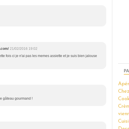
.com/
21/02/2016 19:02
tte fois ci je n'ai pas les memes assiette et je suis bien jalouse
PA
Apér
Chez
Coo
ce gâteau gourmand !
Crèm
vien
Cuis
Dess