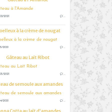
02/2021
…
elleux à la crème de nougat
5/2021
…
Gâteau au Lait Ribot
05/2021
…
teau de semoule aux amandes
4/2021
…
nna Cotta au lait d'amandes