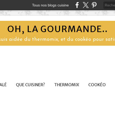
Tous nos blogs cuisine
OH, LA GOURMANDE..
 suis aidée du thermomix, et du cookéo pour sati
SALÉ
QUE CUISINER?
THERMOMIX
COOKÉO