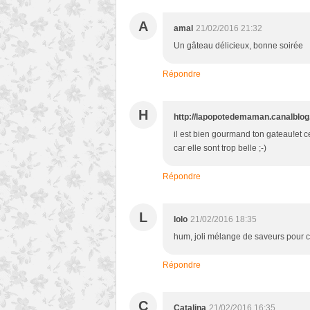
A
amal
21/02/2016 21:32
Un gâteau délicieux, bonne soirée
Répondre
H
http://lapopotedemaman.canalblog
il est bien gourmand ton gateau!et ce
car elle sont trop belle ;-)
Répondre
L
lolo
21/02/2016 18:35
hum, joli mélange de saveurs pour 
Répondre
C
Catalina
21/02/2016 16:35