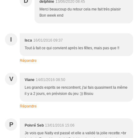
D
delphine
13/06/2020 08:45
Merci beaucoup du retour cela me fait très plaisir
Bon week end
I
Isca
16/01/2016 09:37
Tout à fait ce qui convient après les fêtes, mais pas que !!
Répondre
V
Viane
14/01/2016 08:50
Les grands esprits se rencontrent, j'ai fais quasiment la même
il y a 2 jours, en prévision du jeu :)) Bisou
Répondre
P
Poivré Seb
13/01/2016 15:06
Je vois que Natly est passé et elle a validé ta jolie recette.<br