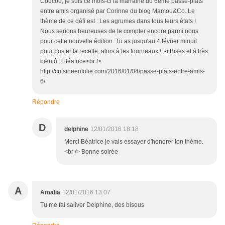
Coucou, je suis ce mois-ci la marraine du 6ème passe-plats
entre amis organisé par Corinne du blog Mamou&Co. Le
thème de ce défi est : Les agrumes dans tous leurs états !
Nous serions heureuses de te compter encore parmi nous
pour cette nouvelle édition. Tu as jusqu'au 4 février minuit
pour poster ta recette, alors à tes fourneaux ! ;-) Bises et à très
bientôt ! Béatrice<br />
http://cuisineenfolie.com/2016/01/04/passe-plats-entre-amis-
6/
Répondre
D
delphine
12/01/2016 18:18
Merci Béatrice je vais essayer d'honorer ton thème.
<br /> Bonne soirée
A
Amalia
12/01/2016 13:07
Tu me fai saliver Delphine, des bisous