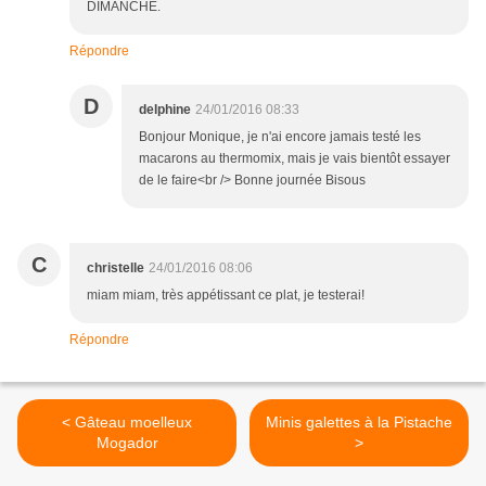
DIMANCHE.
Répondre
D
delphine
24/01/2016 08:33
Bonjour Monique, je n'ai encore jamais testé les
macarons au thermomix, mais je vais bientôt essayer
de le faire<br /> Bonne journée Bisous
C
christelle
24/01/2016 08:06
miam miam, très appétissant ce plat, je testerai!
Répondre
< Gâteau moelleux
Minis galettes à la Pistache
Mogador
>