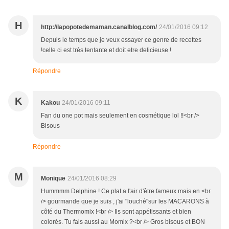
H
http://lapopotedemaman.canalblog.com/
24/01/2016 09:12
Depuis le temps que je veux essayer ce genre de recettes
!celle ci est trés tentante et doit etre delicieuse !
Répondre
K
Kakou
24/01/2016 09:11
Fan du one pot mais seulement en cosmétique lol !!<br />
Bisous
Répondre
M
Monique
24/01/2016 08:29
Hummmm Delphine ! Ce plat a l'air d'être fameux mais en <br
/> gourmande que je suis , j'ai "louché"sur les MACARONS à
côté du Thermomix !<br /> Ils sont appétissants et bien
colorés. Tu fais aussi au Momix ?<br /> Gros bisous et BON