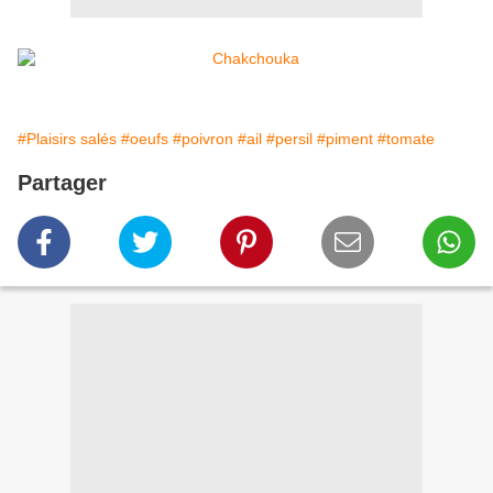
#Plaisirs salés
#oeufs
#poivron
#ail
#persil
#piment
#tomate
Partager