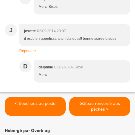
Merci Bises
J
josette
02/09/2014 20:07
il est bien appétissant ton clafoutis!! bonne soirée bisous
Répondre
D
delphine
03/09/2014 14:50
Merci
< Bouchées au pesto
Gâteau renversé aux
pêches >
Hébergé par Overblog